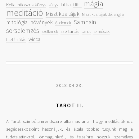
mágia
Litha
Kelta mítoszok könyv
könyv
Litha
meditáció
Misztikus tájak
Misztikus tájak dél anglia
Samhain
mitológia
növények
őselemek
sorselemzés
szertartás
tarot
szellemek
természet
wicca
tisztánlátás
2018.04.23.
TAROT II.
A Tarot szimbólumrendszere alkalmas arra, hogy meditációkhoz
segédeszközként használjuk, és általa többet tudjunk meg a
tudatalattinkról, önmagunkról, és felszínre hozzuk személyes