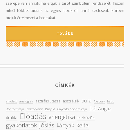
szerepe van annak, ha értjük a tarot szimbólum rendszerét, hiszen
minél többet tudunk az egyes lapokról, annál szélesebb körben
tudjuk értelmezni a látottakat.
Tovább
CÍMKÉK
aura
asztrálsík
asztrális utazás
amulett
analógiák
Avebury
bábu
Dél-Anglia
Bontott tégla
boszorkány
Brighid
Caycedoi Sophrologia
Előadás
energetika
druida
eszközök
gyakorlatok
jóslás
kelta
kártyák