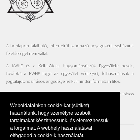
A honlapon található, Internetről származó anyagokért egyházunk
felelősséget nem vállal.
A KWHE és a Kelta-Wicca Hagyományőrzők Egyesülete nevek,
továbbá a KWHE logo az egyesület védjegyei, felhasználásuk a
jogtulajdonos írásos engedélye nélkül minden formában tilos.
A honlapon található fotók felhasználása csak az Egyesület írásos
beleegyezésével engedélyezett.
Weboldalainkon cookie-kat (sütiket)
használunk, hogy személyre szabott
tartalmakat készíthessünk, és elemezhessük
a forgalmat. A webhely használatával
elfogadod a cookie-k használatát.
Adatvédelmi szabályzat