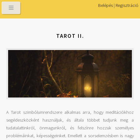
Belépés
|
Regisztráció
TAROT II.
A Tarot szimbólumrendszere alkalmas arra, hogy meditációkhoz
segédeszközként használjuk, és általa többet tudjunk meg a
tudatalattinkról, önmagunkról, és felszínre hozzuk személyes
problémáinkat, képességeinket. Emellett a sorselemzésben is nagy