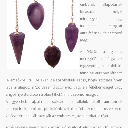
emberek állapotának
leírására, melyik
mindegyike egy
tudatalatt felfogott
auralátásnak feleltethető
meg.
A 'vörös a feje a
méregtől', a 'sárga az
irigységtől', a 'zöldfülű'
mind az aurában látható
jellemzőkre utal. De akár ide sorolhatjuk azt is, hogy 'rózsaszínben
látja a világot', a 'zöldszemű szörnyet', vagyis a féltékenységet vagy
angol nyelvterületen a blue-t (kék), mint szomorúságot.
A gyerekek rajzain is sokszor az általuk látott auraszínek
szerepelnek, amikor pl. különböző (felnőtt szemmel nézve nem
valós) színekkel ábrázolják az embereket, az állatokat, a tájat.
Az érzékelési gyakorlatok során előbb utóbb eljön az az idő, amikor