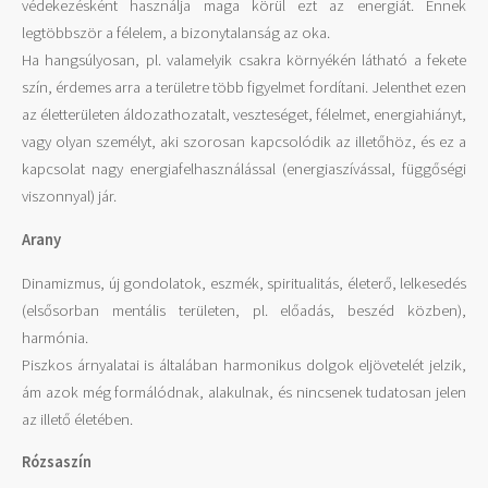
védekezésként használja maga körül ezt az energiát. Ennek
legtöbbször a félelem, a bizonytalanság az oka.
Ha hangsúlyosan, pl. valamelyik csakra környékén látható a fekete
szín, érdemes arra a területre több figyelmet fordítani. Jelenthet ezen
az életterületen áldozathozatalt, veszteséget, félelmet, energiahiányt,
vagy olyan személyt, aki szorosan kapcsolódik az illetőhöz, és ez a
kapcsolat nagy energiafelhasználással (energiaszívással, függőségi
viszonnyal) jár.
Arany
Dinamizmus, új gondolatok, eszmék, spiritualitás, életerő, lelkesedés
(elsősorban mentális területen, pl. előadás, beszéd közben),
harmónia.
Piszkos árnyalatai is általában harmonikus dolgok eljövetelét jelzik,
ám azok még formálódnak, alakulnak, és nincsenek tudatosan jelen
az illető életében.
Rózsaszín