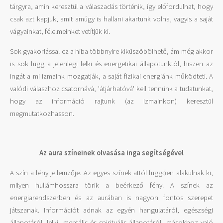
tárgyra, amin keresztül a válaszadás történik, így előfordulhat, hogy
csak azt kapjuk, amit amúgy is hallani akartunk volna, vagyis a saját
vágyainkat, félelmeinket vetítjük ki.
Sok gyakorlással ez a hiba többnyire kiküszöbölhető, ám még akkor
is sok függ a jelenlegi lelki és energetikai állapotunktól, hiszen az
ingát a mi izmaink mozgatják, a saját fizikai energiánk működteti. A
valódi válaszhoz csatornává, 'átjárhatóvá' kell tennünk a tudatunkat,
hogy az információ rajtunk (az izmainkon) keresztül
megmutatkozhasson.
Az aura színeinek olvasása inga segítségével
A szín a fény jellemzője. Az egyes színek attól függően alakulnak ki,
milyen hullámhosszra törik a beérkező fény. A színek az
energiarendszerben és az aurában is nagyon fontos szerepet
játszanak. Információt adnak az egyén hangulatáról, egészségi
állapotáról, lelki, mentális és spirituális állapotáról, másokhoz való