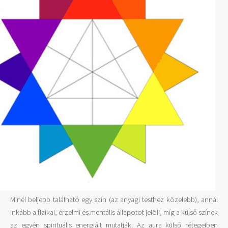
Minél beljebb található egy szín (az anyagi testhez közelebb), annál
inkább a fizikai, érzelmi és mentális állapotot jelöli, míg a külső színek
az egyén spirituális energiáit mutatják. Az aura külső rétegeiben