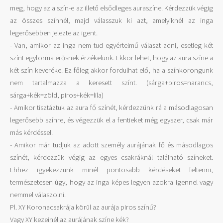
meg, hogy az a szín-e az illető elsődleges auraszíne. Kérdezzük végig
az összes színnél, majd válasszuk ki azt, amelyiknél az inga
legerősebben jelezte az igent.
- Van, amikor az inga nem tud egyértelmű választ adni, esetleg két
színt egyforma erősnek érzékelünk. Ekkor lehet, hogy az aura színe a
két szín keveréke. Ez főleg akkor fordulhat elő, ha a színkorongunk
nem tartalmazza a keresett színt. (sárga+piros=narancs,
sárga+kék=zöld, piros+kék=lila)
- Amikor tisztáztuk az aura fő színét, kérdezzünk rá a másodlagosan
legerősebb színre, és végezzük el a fentieket még egyszer, csak már
más kérdéssel.
- Amikor már tudjuk az adott személy aurájának fő és másodlagos
színét, kérdezzük végig az egyes csakráknál található színeket.
Ehhez igyekezzünk minél pontosabb kérdéseket feltenni,
természetesen úgy, hogy az inga képes legyen azokra igennel vagy
nemmel válaszolni.
Pl. XY Koronacsakrája körül az aurája piros színű?
Vagy XY kezeinél az aurájának színe kék?