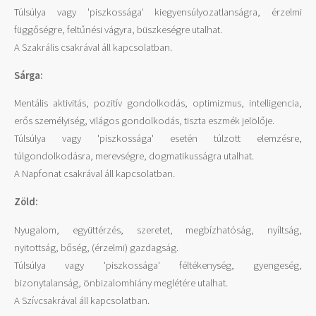
Túlsúlya vagy 'piszkossága' kiegyensúlyozatlanságra, érzelmi
függőségre, feltűnési vágyra, büszkeségre utalhat.
A Szakrális csakrával áll kapcsolatban.
Sárga:
Mentális aktivitás, pozitív gondolkodás, optimizmus, intelligencia,
erős személyiség, világos gondolkodás, tiszta eszmék jelölője.
Túlsúlya vagy 'piszkossága' esetén túlzott elemzésre,
túlgondolkodásra, merevségre, dogmatikusságra utalhat.
A Napfonat csakrával áll kapcsolatban.
Zöld:
Nyugalom, együttérzés, szeretet, megbízhatóság, nyíltság,
nyitottság, bőség, (érzelmi) gazdagság.
Túlsúlya vagy 'piszkossága' féltékenység, gyengeség,
bizonytalanság, önbizalomhiány meglétére utalhat.
A Szívcsakrával áll kapcsolatban.