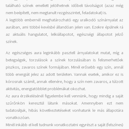
található színek emellett jelölhetnek időbeli távolságot (azaz még
nem beépített, nem megtanult rezgésszintet, feladatokat) is.
A legtöbb embernél meghatározható egy uralkodó színárnyalat az
aurában, ami többé kevésbé állandóan jelen van. Ezekre épülnek rá
az aktuális hangulatot, lelkiállapotot, egészségi állapotot jelző
színek.
Az egészséges aura leginkább pasztell árnyalatokat mutat, míg a
betegségek, torzulások a színek torzulásában is felismerhetőek
piszkos, zavaros színek formájában. Minél erősebb egy szín, annál
több energiát jelez az adott területen. Vannak esetek, amikor ez is
kórosnak számít, annak ellenére, hogy a szín nem zavaros, a túlzott
aktivitás, energiatöbblet problémákat okozhat.
Az aura érzékelésénél figyelembe kell vennünk, hogy mindig a saját
szűrőnkön keresztül látunk másokat. Amennyiben ezt nem
tudatosítjuk, hibás következtetéseket vonhatunk le más állapotára
vonatkozóan.
Minél inkább el kell tudnunk vonatkoztatni egyrészt a saját (felszínes)