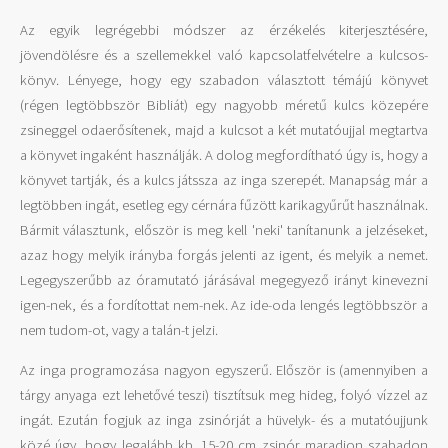
Az egyik legrégebbi módszer az érzékelés kiterjesztésére,
jövendölésre és a szellemekkel való kapcsolatfelvételre a kulcsos-
könyv. Lényege, hogy egy szabadon választott témájú könyvet
(régen legtöbbször Bibliát) egy nagyobb méretű kulcs közepére
zsineggel odaerősítenek, majd a kulcsot a két mutatóujjal megtartva
a könyvet ingaként használják. A dolog megfordítható úgy is, hogy a
könyvet tartják, és a kulcs játssza az inga szerepét. Manapság már a
legtöbben ingát, esetleg egy cérnára fűzött karikagyűrűt használnak.
Bármit választunk, először is meg kell 'neki' tanítanunk a jelzéseket,
azaz hogy melyik irányba forgás jelenti az igent, és melyik a nemet.
Legegyszerűbb az óramutató járásával megegyező irányt kinevezni
igen-nek, és a fordítottat nem-nek. Az ide-oda lengés legtöbbször a
nem tudom-ot, vagy a talán-t jelzi.
Az inga programozása nagyon egyszerű. Először is (amennyiben a
tárgy anyaga ezt lehetővé teszi) tisztítsuk meg hideg, folyó vízzel az
ingát. Ezután fogjuk az inga zsinórját a hüvelyk- és a mutatóujjunk
közé úgy, hogy legalább kb. 15-20 cm zsinór maradjon szabadon