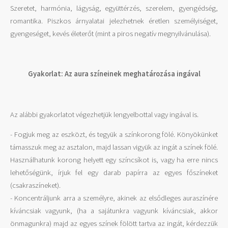
Szeretet, harmónia, lágyság, együttérzés, szerelem, gyengédség,
romantika. Piszkos árnyalatai jelezhetnek éretlen személyiséget,
gyengeséget, kevés életerőt (mint a piros negatív megnyilvánulása).
Gyakorlat: Az aura színeinek meghatározása ingával
Az alábbi gyakorlatot végezhetjük lengyelbottal vagy ingával is.
- Fogjuk meg az eszközt, és tegyük a színkorong fölé. Könyökünket
támasszuk meg az asztalon, majd lassan vigyük az ingát a színek fölé.
Használhatunk korong helyett egy színcsíkot is, vagy ha erre nincs
lehetőségünk, írjuk fel egy darab papírra az egyes főszíneket
(csakraszíneket).
- Koncentráljunk arra a személyre, akinek az elsődleges auraszínére
kíváncsiak vagyunk, (ha a sajátunkra vagyunk kíváncsiak, akkor
önmagunkra) majd az egyes színek fölött tartva az ingát, kérdezzük