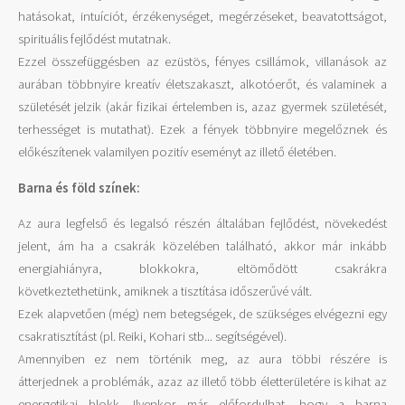
hatásokat, intuíciót, érzékenységet, megérzéseket, beavatottságot,
spirituális fejlődést mutatnak.
Ezzel összefüggésben az ezüstös, fényes csillámok, villanások az
aurában többnyire kreatív életszakaszt, alkotóerőt, és valaminek a
születését jelzik (akár fizikai értelemben is, azaz gyermek születését,
terhességet is mutathat). Ezek a fények többnyire megelőznek és
előkészítenek valamilyen pozitív eseményt az illető életében.
Barna és föld színek:
Az aura legfelső és legalsó részén általában fejlődést, növekedést
jelent, ám ha a csakrák közelében található, akkor már inkább
energiahiányra, blokkokra, eltömődött csakrákra
következtethetünk, amiknek a tisztítása időszerűvé vált.
Ezek alapvetően (még) nem betegségek, de szükséges elvégezni egy
csakratisztítást (pl. Reiki, Kohari stb... segítségével).
Amennyiben ez nem történik meg, az aura többi részére is
átterjednek a problémák, azaz az illető több életterületére is kihat az
energetikai blokk. Ilyenkor már előfordulhat, hogy a barna