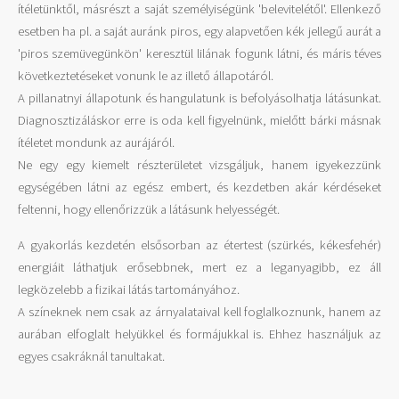
ítéletünktől, másrészt a saját személyiségünk 'belevitelétől'. Ellenkező
esetben ha pl. a saját auránk piros, egy alapvetően kék jellegű aurát a
'piros szemüvegünkön' keresztül lilának fogunk látni, és máris téves
következtetéseket vonunk le az illető állapotáról.
A pillanatnyi állapotunk és hangulatunk is befolyásolhatja látásunkat.
Diagnosztizáláskor erre is oda kell figyelnünk, mielőtt bárki másnak
ítéletet mondunk az aurájáról.
Ne egy egy kiemelt részterületet vizsgáljuk, hanem igyekezzünk
egységében látni az egész embert, és kezdetben akár kérdéseket
feltenni, hogy ellenőrizzük a látásunk helyességét.
A gyakorlás kezdetén elsősorban az étertest (szürkés, kékesfehér)
energiáit láthatjuk erősebbnek, mert ez a leganyagibb, ez áll
legközelebb a fizikai látás tartományához.
A színeknek nem csak az árnyalataival kell foglalkoznunk, hanem az
aurában elfoglalt helyükkel és formájukkal is. Ehhez használjuk az
egyes csakráknál tanultakat.