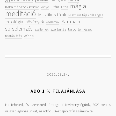
mágia
Litha
Kelta mítoszok könyv
könyv
Litha
meditáció
Misztikus tájak
Misztikus tájak dél anglia
Samhain
mitológia
növények
őselemek
sorselemzés
szertartás
tarot
szellemek
természet
wicca
tisztánlátás
2021.03.24.
ADÓ 1 % FELAJÁNLÁSA
Ha teheted, és szeretnéd támogatni tevékenységünk, 2021-ben is
válaszd egyházunkat, és adód 1%-át ajánld fel számunkra.