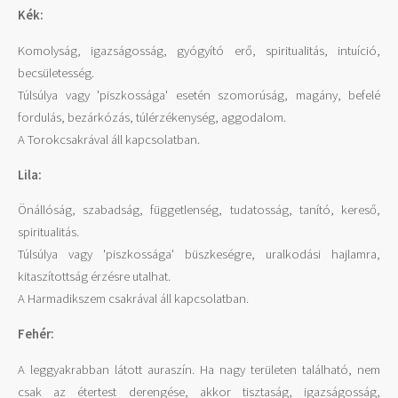
Kék:
Komolyság, igazságosság, gyógyító erő, spiritualitás, intuíció,
becsületesség.
Túlsúlya vagy 'piszkossága' esetén szomorúság, magány, befelé
fordulás, bezárkózás, túlérzékenység, aggodalom.
A Torokcsakrával áll kapcsolatban.
Lila:
Önállóság, szabadság, függetlenség, tudatosság, tanító, kereső,
spiritualitás.
Túlsúlya vagy 'piszkossága' büszkeségre, uralkodási hajlamra,
kitaszítottság érzésre utalhat.
A Harmadikszem csakrával áll kapcsolatban.
Fehér:
A leggyakrabban látott auraszín. Ha nagy területen található, nem
csak az étertest derengése, akkor tisztaság, igazságosság,