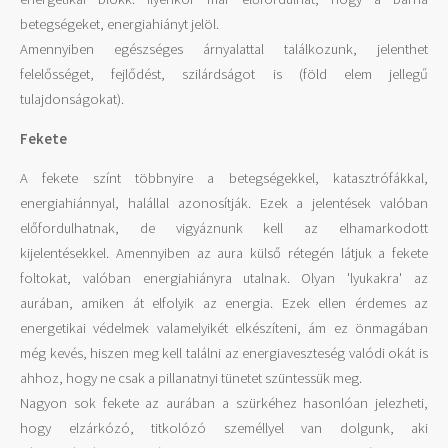
betegségeket, energiahiányt jelöl.
Amennyiben egészséges árnyalattal találkozunk, jelenthet
felelősséget, fejlődést, szilárdságot is (föld elem jellegű
tulajdonságokat).
Fekete
A fekete színt többnyire a betegségekkel, katasztrófákkal,
energiahiánnyal, halállal azonosítják. Ezek a jelentések valóban
előfordulhatnak, de vigyáznunk kell az elhamarkodott
kijelentésekkel. Amennyiben az aura külső rétegén látjuk a fekete
foltokat, valóban energiahiányra utalnak. Olyan 'lyukakra' az
aurában, amiken át elfolyik az energia. Ezek ellen érdemes az
energetikai védelmek valamelyikét elkészíteni, ám ez önmagában
még kevés, hiszen meg kell találni az energiaveszteség valódi okát is
ahhoz, hogy ne csak a pillanatnyi tünetet szüntessük meg.
Nagyon sok fekete az aurában a szürkéhez hasonlóan jelezheti,
hogy elzárkózó, titkolózó személlyel van dolgunk, aki