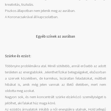
kreativitás, tisztulás.
Piszkos állapotban nem jelenik meg az aurában.
A Koronacsakrával áll kapcsolatban.
Egyéb színek az aurában
Szürke és ezüst:
Többnyire problémákra utal. Minél sötétebb, annál erősebb az adott
területen az energiablokk. Jelenthet fizikai betegségeket, elsősorban
a szervek közelében, de karmikus, lezáratlan feladatokat, múltbeli
hibákat is, amik még jelen vannak az illető életében, mert nem
oldotta meg azokat.
Nagyon sok, és nem koncentrált szürke elzárkózó személyiséget is
jelölhet, aki falakat húz maga köré.
Az ezüstös árnyalatok inkább a női energiákra utalnak, Hold jellegű