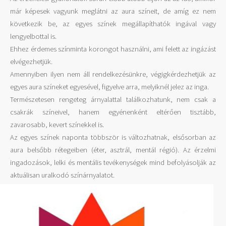
már képesek vagyunk meglátni az aura színeit, de amíg ez nem
következik be, az egyes színek megállapíthatók ingával vagy
lengyelbottal is.
Ehhez érdemes színminta korongot használni, ami felett az ingázást
elvégezhetjük.
Amennyiben ilyen nem áll rendelkezésünkre, végigkérdezhetjük az
egyes aura színeket egyesével, figyelve arra, melyiknél jelez az inga.
Természetesen rengeteg árnyalattal találkozhatunk, nem csak a
csakrák színeivel, hanem egyénenként eltérően tisztább,
zavarosabb, kevert színekkel is.
Az egyes színek naponta többször is változhatnak, elsősorban az
aura belsőbb rétegeiben (éter, asztrál, mentál régió). Az érzelmi
ingadozások, lelki és mentális tevékenységek mind befolyásolják az
aktuálisan uralkodó színárnyalatot.