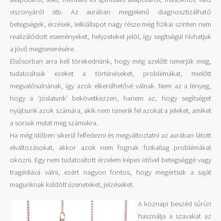
viszonyáról stb. Az aurában megjelenő diagnosztizálható
betegségek, érzések, lelkiállapot nagy része még fizikai szinten nem
realizálódott eseményeket, helyzeteket jelöl, így segítségül hívhatjuk
a jövő megismerésére.
Elsősorban arra kell törekednünk, hogy még azelőtt ismerjük meg,
tudatosítsuk ezeket a történéseket, problémákat, mielőtt
megvalósulnának, így azok elkerülhetővé válnak. Nem az a lényeg,
hogy a 'jóslatunk' bekövetkezzen, hanem az, hogy segítséget
nyújtsunk azok számára, akik nem ismerik fel azokat a jeleket, amiket
a sorsuk mutat meg számukra.
Ha még időben sikerül felfedezni és megváltoztatni az aurában látott
elváltozásokat, akkor azok nem fognak fizikailag problémákat
okozni. Egy nem tudatosított érzelem képes idővel betegséggé vagy
tragédiává válni, ezért nagyon fontos, hogy megértsük a saját
magunknak küldött üzeneteket, jelzéseket.
A köznapi beszéd sűrű
n
használja a szavakat az