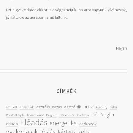
Ezt a gyakorlatot akkor is elvégezhetjük, ha arra vagyunk kíváncsiak,
jól láttuk-e az aurában, amit láttunk.
Nayah
CÍMKÉK
aura
asztrálsík
asztrális utazás
amulett
analógiák
Avebury
bábu
Dél-Anglia
Bontott tégla
boszorkány
Brighid
Caycedoi Sophrologia
Előadás
energetika
druida
eszközök
gyakorlatok
jóslás
kelta
kártyák