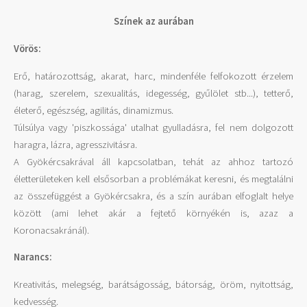
Színek az aurában
Vörös:
Erő, határozottság, akarat, harc, mindenféle felfokozott érzelem
(harag, szerelem, szexualitás, idegesség, gyűlölet stb...), tetterő,
életerő, egészség, agilitás, dinamizmus.
Túlsúlya vagy 'piszkossága' utalhat gyulladásra, fel nem dolgozott
haragra, lázra, agresszivitásra.
A Gyökércsakrával áll kapcsolatban, tehát az ahhoz tartozó
életterületeken kell elsősorban a problémákat keresni, és megtalálni
az összefüggést a Gyökércsakra, és a szín aurában elfoglalt helye
között (ami lehet akár a fejtető környékén is, azaz a
Koronacsakránál).
Narancs:
Kreativitás, melegség, barátságosság, bátorság, öröm, nyitottság,
kedvesség.