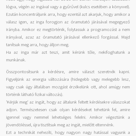
lógva, végén az ingával vagy a gyűrűvel (kulcs esetében a könyvvel).
Ezután koncentráljunk arra, hogy ezentúl azt akarjuk, hogy amikor a
válasz igen, az inga forogjon az óramutató járásával megegyező
irányba. Amikor ez megtörténik, folytassuk a programozást a nem
irányával, azaz az óramutató járásával ellenkező forgással. Majd
tanítsuk meg arra, hogy álljon meg.
Ha az inga már azt teszi, amit kérünk tőle, nekifoghatunk a
munkának.
Összpontosítsunk a kérdésre, amire választ szeretnék kapni.
Figyeljünk az energia változására (hidegebb vagy melegebb lesz,
vagy csak úgy általában mozgást érzékelünk ott, ahol amúgy nem
történik látható fizikai változás).
'Kérjük meg' az ingát, hogy az általunk feltett kérdésekre válaszokat
adjon. Természetesen csak olyan kérdéseket tehetünk fel, amire
igennel vagy nemmel lehetséges felelni. Amikor végeztünk a
jövendöléssel, újra tisztítsuk meg az ingát, mielőtt eltennénk.
Ezt a technikát nehezíti, hogy nagyon nagy hatással vagyunk a