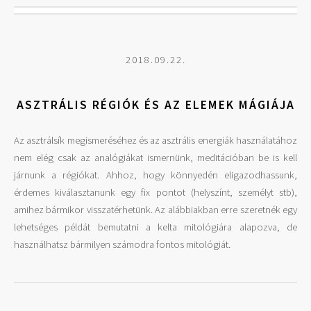
2018.09.22.
ASZTRÁLIS RÉGIÓK ÉS AZ ELEMEK MÁGIÁJA
Az asztrálsík megismeréséhez és az asztrális energiák használatához
nem elég csak az analógiákat ismernünk, meditációban be is kell
járnunk a régiókat. Ahhoz, hogy könnyedén eligazodhassunk,
érdemes kiválasztanunk egy fix pontot (helyszínt, személyt stb),
amihez bármikor visszatérhetünk. Az alábbiakban erre szeretnék egy
lehetséges példát bemutatni a kelta mitológiára alapozva, de
használhatsz bármilyen számodra fontos mitológiát.