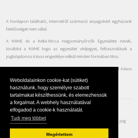
A honlapon található, Internetről származó anyagokért egyházunk
felelősséget nem vállal.
A KWHE és a Kelta-Wicca Hagyományőrzők Egyesülete nevek,
továbbá a KWHE logo az egyesület védjegyei, felhasználásuk a
jogtulajdonos írásos engedélye nélkül minden formában tilos.
A honlapon található fotók felhasználása csak az Egyesület írásos
beleegyezésével engedélyezett.
Weboldalainkon cookie-kat (sütiket)
használunk, hogy személyre szabott
tartalmakat készíthessünk, és elemezhessük
a forgalmat. A webhely használatával
elfogadod a cookie-k használatát.
Adatvédelmi szabályzat
Tudj meg többet
© Kelta-Wicca Hagyományőrzők Egyháza 2018 - Minden jog
fenntartva | created by
Webfaktor
Megértettem