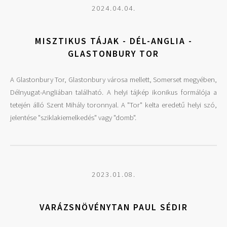
2024.04.04.
MISZTIKUS TÁJAK - DÉL-ANGLIA -
GLASTONBURY TOR
A Glastonbury Tor, Glastonbury városa mellett, Somerset megyében,
Délnyugat-Angliában található. A helyi tájkép ikonikus formálója a
tetején álló Szent Mihály toronnyal. A "Tor" kelta eredetű helyi szó,
jelentése "sziklakiemelkedés" vagy "domb".
2023.01.08.
VARÁZSNÖVÉNYTAN PAUL SÉDIR